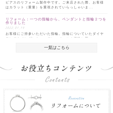
ピアスのリフォーム製作中です。ご来店された際、お客様
はカラット（重量）を重視されていらっしゃいま...
リフォーム：一つの指輪から、ペンダントと指輪２つを
作りました
2022.01.19
お客様にご持参いただいた指輪。指輪についていたダイヤ
モンドをペンダントヘッドに、ベースの指輪に新...
一覧はこちら
明けましておめでとうございます。
2022.01.05
新年明けましておめでとうございます。 本年もどうぞよろ
しくお願いいたします。 昨年度は、おかげさま...
お盆営業について
2018.07.31
平素は格別のお引き立てを賜わり厚くお礼申し上げます。
株式会社郡司宝石は、お盆期間中も通常営業致し...
ゴールデンウィークの営業について
2018.04.16