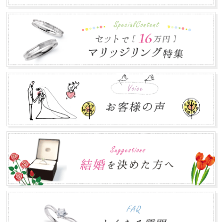
平素は格別のお引き立てを賜わり厚くお礼申し上げます。
株式会社郡司宝石は、ゴールデンウィーク期間中...
年末年始のお知らせ
2017.12.12
本年は大変お世話になりありがとうございました。 誠に勝
手ながら下記の期間を年末年始休業とさせて頂き...
お盆営業について
2017.07.24
平素は格別のお引き立てを賜わり厚くお礼申し上げます。
株式会社郡司宝石は、お盆期間中も通常営業致し...
ゴールデンウィークの営業について
2017.04.30
ゴールデンウィークの営業に関しましては、通常通り営業
致します。 皆さまのご来店をお待ちしております...
年末年始のお知らせ
2016.12.27