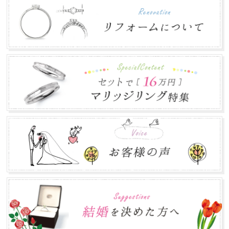
株式会社郡司宝石は、お盆期間中も通常営業致し...
ゴールデンウィークの営業について
2018.04.16
平素は格別のお引き立てを賜わり厚くお礼申し上げます。
株式会社郡司宝石は、ゴールデンウィーク期間中...
年末年始のお知らせ
2017.12.12
本年は大変お世話になりありがとうございました。 誠に勝
手ながら下記の期間を年末年始休業とさせて頂き...
お盆営業について
2017.07.24
平素は格別のお引き立てを賜わり厚くお礼申し上げます。
株式会社郡司宝石は、お盆期間中も通常営業致し...
ゴールデンウィークの営業について
2017.04.30
ゴールデンウィークの営業に関しましては、通常通り営業
致します。 皆さまのご来店をお待ちしております...