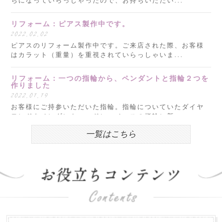
ちになっていらっしゃったので、お持ちいただい...
リフォーム：ピアス製作中です。
2022.02.02
ピアスのリフォーム製作中です。ご来店された際、お客様
はカラット（重量）を重視されていらっしゃいま...
リフォーム：一つの指輪から、ペンダントと指輪２つを
作りました
2022.01.19
お客様にご持参いただいた指輪。指輪についていたダイヤ
モンドをペンダントヘッドに、ベースの指輪に新...
一覧はこちら
明けましておめでとうございます。
2022.01.05
新年明けましておめでとうございます。 本年もどうぞよろ
しくお願いいたします。 昨年度は、おかげさま...
お盆営業について
2018.07.31
平素は格別のお引き立てを賜わり厚くお礼申し上げます。