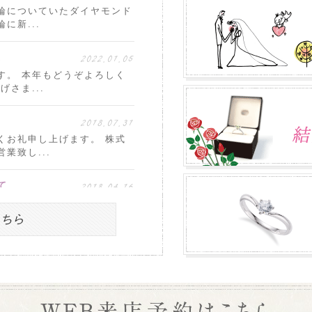
輪についていたダイヤモンド
に新...
2022.01.05
。
す。 本年もどうぞよろしく
さま...
2018.07.31
くお礼申し上げます。 株式
業致し...
2018.04.16
て
くお礼申し上げます。 株式
期間中...
こちら
2017.12.12
ございました。 誠に勝手な
て頂き...