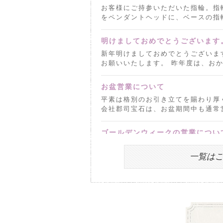
お客様にご持参いただいた指輪。指
をペンダントヘッドに、ベースの指輪
明けましておめでとうございます
新年明けましておめでとうございま
お願いいたします。 昨年度は、おかげ
お盆営業について
平素は格別のお引き立てを賜わり厚
会社郡司宝石は、お盆期間中も通常営
ゴールデンウィークの営業につい
平素は格別のお引き立てを賜わり厚
会社郡司宝石は、ゴールデンウィーク
一覧は
年末年始のお知らせ
本年は大変お世話になりありがとう
がら下記の期間を年末年始休業とさせ