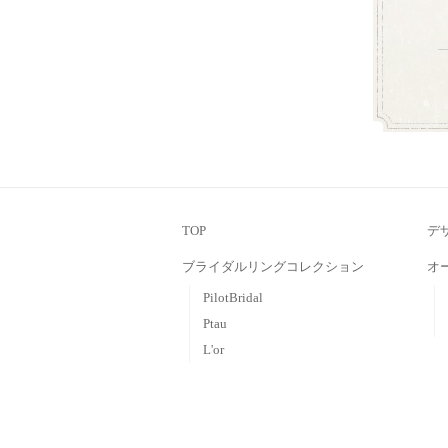
お盆営業について
平素は格別のお引き立てを賜わり厚
会社郡司宝石は、お盆期間中も通常営
ゴールデンウィークの営業につい
ゴールデンウィークの営業に関しま
す。 皆さまのご来店をお待ちしており
年末年始のお知らせ
本年は大変お世話になりありがとう
TOP
がら下記の期間を年末年始休業とさせ
デ
ブライダルリングコレクション
オ
PilotBridal
Ptau
L'or