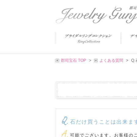
郡司宝石 TOP
>
よくある質問
>
Q
Q.
石だけ買うことは出来ま
A.
可能でございます。お客様の