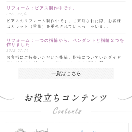
リフォーム：ピアス製作中です。
2022.02.02
ピアスのリフォーム製作中です。ご来店された際、お客様
はカラット（重量）を重視されていらっしゃいま...
リフォーム：一つの指輪から、ペンダントと指輪２つを
作りました
2022.01.19
お客様にご持参いただいた指輪。指輪についていたダイヤ
モンドをペンダントヘッドに、ベースの指輪に新...
一覧はこちら
明けましておめでとうございます。
2022.01.05
新年明けましておめでとうございます。 本年もどうぞよろ
しくお願いいたします。 昨年度は、おかげさま...
お盆営業について
2018.07.31
平素は格別のお引き立てを賜わり厚くお礼申し上げます。
株式会社郡司宝石は、お盆期間中も通常営業致し...