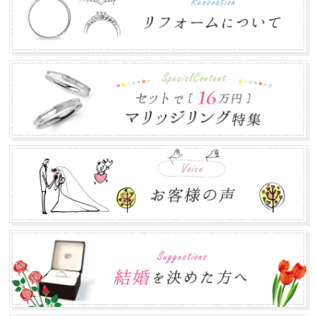
ゴールデンウィークの営業について
2018.04.16
平素は格別のお引き立てを賜わり厚くお礼申し上げます。
株式会社郡司宝石は、ゴールデンウィーク期間中...
年末年始のお知らせ
2017.12.12
本年は大変お世話になりありがとうございました。 誠に勝
手ながら下記の期間を年末年始休業とさせて頂き...
お盆営業について
2017.07.24
平素は格別のお引き立てを賜わり厚くお礼申し上げます。
株式会社郡司宝石は、お盆期間中も通常営業致し...
ゴールデンウィークの営業について
2017.04.30
ゴールデンウィークの営業に関しましては、通常通り営業
致します。 皆さまのご来店をお待ちしております...