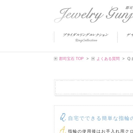
郡司宝石 TOP
>
よくある質問
>
Q
Q.
自宅でできる簡単な指輪
A.
指輪の使用後はお手入れ用ク