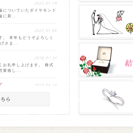
2022.01.19
輪についていたダイヤモンド
に新...
2022.01.05
。
す。 本年もどうぞよろしく
さま...
2018.07.31
くお礼申し上げます。 株式
業致し...
2018.04.16
て
くお礼申し上げます。 株式
期間中...
こちら
2017.12.12
ございました。 誠に勝手な
て頂き...