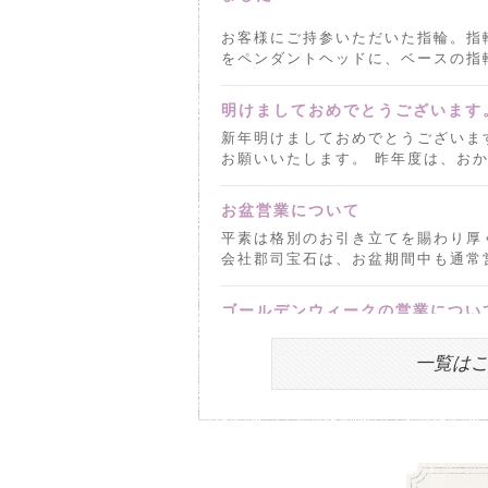
お客様にご持参いただいた指輪。指
をペンダントヘッドに、ベースの指輪
明けましておめでとうございます
新年明けましておめでとうございま
お願いいたします。 昨年度は、おかげ
お盆営業について
平素は格別のお引き立てを賜わり厚
会社郡司宝石は、お盆期間中も通常営
ゴールデンウィークの営業につい
平素は格別のお引き立てを賜わり厚
会社郡司宝石は、ゴールデンウィーク
一覧は
年末年始のお知らせ
本年は大変お世話になりありがとう
がら下記の期間を年末年始休業とさせ