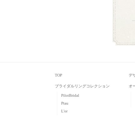
お盆営業について
平素は格別のお引き立てを賜わり厚
会社郡司宝石は、お盆期間中も通常営
ゴールデンウィークの営業につい
ゴールデンウィークの営業に関しま
す。 皆さまのご来店をお待ちしており
年末年始のお知らせ
本年は大変お世話になりありがとう
TOP
がら下記の期間を年末年始休業とさせ
デ
ブライダルリングコレクション
オ
PilotBridal
Ptau
L'or