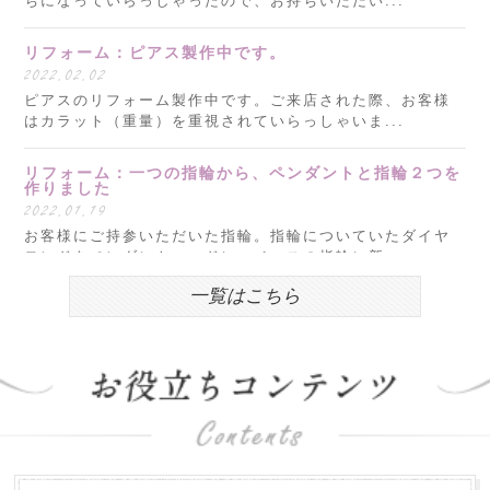
ちになっていらっしゃったので、お持ちいただい...
リフォーム：ピアス製作中です。
2022.02.02
ピアスのリフォーム製作中です。ご来店された際、お客様
はカラット（重量）を重視されていらっしゃいま...
リフォーム：一つの指輪から、ペンダントと指輪２つを
作りました
2022.01.19
お客様にご持参いただいた指輪。指輪についていたダイヤ
モンドをペンダントヘッドに、ベースの指輪に新...
一覧はこちら
明けましておめでとうございます。
2022.01.05
新年明けましておめでとうございます。 本年もどうぞよろ
しくお願いいたします。 昨年度は、おかげさま...
お盆営業について
2018.07.31
平素は格別のお引き立てを賜わり厚くお礼申し上げます。