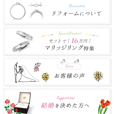
株式会社郡司宝石は、お盆期間中も通常営業致し...
ゴールデンウィークの営業について
2018.04.16
平素は格別のお引き立てを賜わり厚くお礼申し上げます。
株式会社郡司宝石は、ゴールデンウィーク期間中...
年末年始のお知らせ
2017.12.12
本年は大変お世話になりありがとうございました。 誠に勝
手ながら下記の期間を年末年始休業とさせて頂き...
お盆営業について
2017.07.24
平素は格別のお引き立てを賜わり厚くお礼申し上げます。
株式会社郡司宝石は、お盆期間中も通常営業致し...
ゴールデンウィークの営業について
2017.04.30
ゴールデンウィークの営業に関しましては、通常通り営業
致します。 皆さまのご来店をお待ちしております...